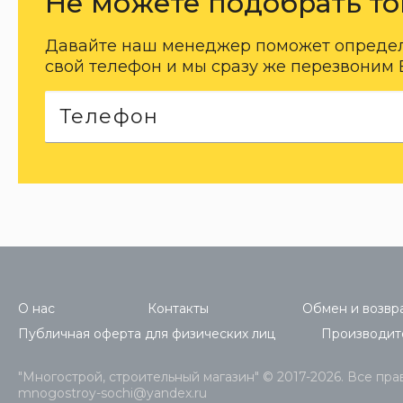
Не можете подобрать то
Давайте наш менеджер поможет определи
свой телефон и мы сразу же перезвоним 
О нас
Контакты
Обмен и возвра
Публичная оферта для физических лиц
Производит
"Многострой, строительный магазин" © 2017-2026. Все пр
mnogostroy-sochi@yandex.ru