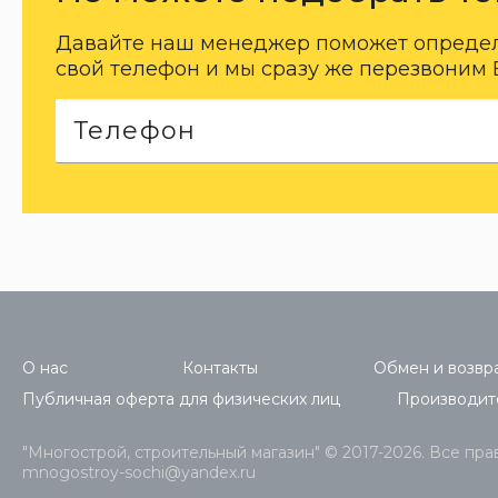
Давайте наш менеджер поможет определи
свой телефон и мы сразу же перезвоним 
О нас
Контакты
Обмен и возвра
Публичная оферта для физических лиц
Производит
"Многострой, строительный магазин" © 2017-2026. Все пр
mnogostroy-sochi@yandex.ru