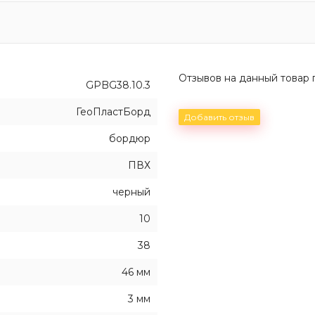
Отзывов на данный товар п
GPBG38.10.3
ГеоПластБорд
Добавить отзыв
бордюр
ПВХ
черный
10
38
46 мм
3 мм