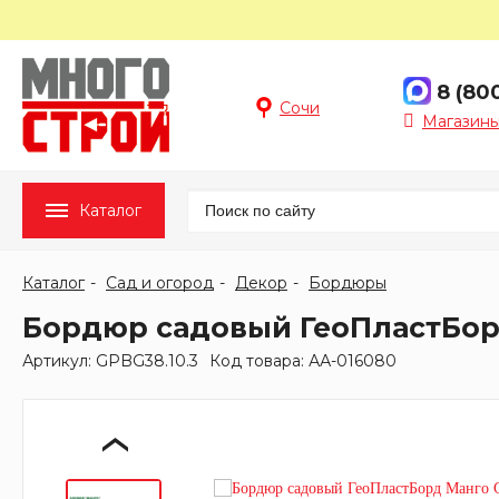
8 (80
Сочи
Магазины
Каталог
Каталог
Сад и огород
Декор
Бордюры
Бордюр садовый ГеоПластБорд
Артикул: GPBG38.10.3
Код товара: АА-016080
‹