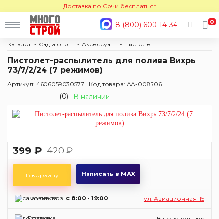
Доставка по Сочи бесплатно*
0
8 (800) 600-14-34
Каталог
Сад и огород
Аксессуары для полива
Пистолеты поливочные
Пистолет-распылитель для полива Вихрь
73/7/2/24 (7 режимов)
Артикул: 4606059030577
Код товара: АА-008706
(0)
В наличии
399 ₽
420 ₽
Написать в MAX
В корзину
Самовывоз
c 8:00 - 19:00
ул. Авиационная, 15
Доставка
В понедельник