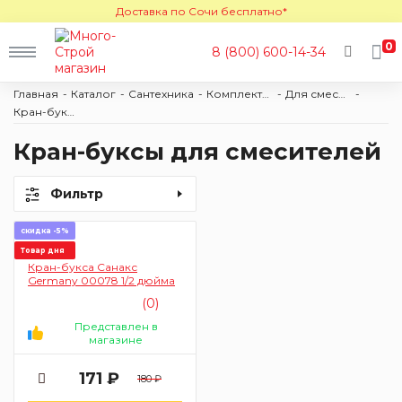
Доставка по Сочи бесплатно*
0
8 (800) 600-14-34
Главная
Каталог
Сантехника
Комплектующие
Для смесителей
Кран-буксы
Кран-буксы для смесителей
Фильтр
скидка -5%
Товар дня
Кран-букса Санакс
Germany 00078 1/2 дюйма
(0)
Представлен в
магазине
171 ₽
180 ₽