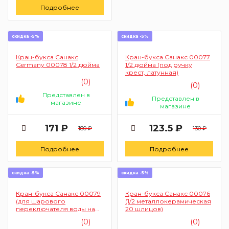
Подробнее
скидка -5%
скидка -5%
Кран-букса Санакс
Кран-букса Санакс 00077
Germany 00078 1/2 дюйма
1/2 дюйма (под ручку
крест, латунная)
(0)
(0)
Представлен в
Представлен в
магазине
магазине
171 ₽
123.5 ₽
180 ₽
130 ₽
Подробнее
Подробнее
скидка -5%
скидка -5%
Кран-букса Санакс 00079
Кран-букса Санакс 00076
(для шарового
(1/2 металлокерамическая
переключателя воды на
20 шлицов)
гусак и лейку)
(0)
(0)