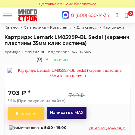
Доставка по Сочи бесплатно*
0
8 (800) 600-14-34
Каталог
Сантехника
Комплектующие
Для смесителей
Картриджи
Картридж Lemark LM8599P-BL Sedal (керамич
пластины 35мм клик система)
Артикул: LM8599P-BL
Код товара: АА-046165
(0)
В наличии
703 ₽ *
740 ₽
* 5% (При покупке на сайте)
Написать в MAX
В корзину
Самовывоз
c 8:00 - 19:00
ул. Авиационная, 15