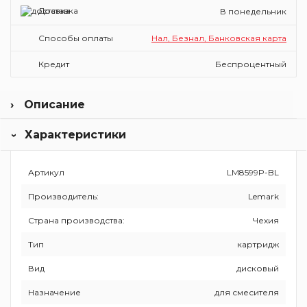
Доставка
В понедельник
Способы оплаты
Нал, Безнал, Банковская карта
Кредит
Беспроцентный
Описание
Компания Lemark изготавливает смесители из латуни и
Характеристики
нержавейки, с термостатом и без, стойки и комплекты
для душа, аксессуары для санузла (полочки, шторки и
т.д.) В России разрабатывают модельный ряд и
комплектацию, после чего изделия производят на
Артикул
LM8599P-BL
чешском заводе. Перед фасовкой сантехника проходит
Производитель:
Lemark
тесты на прочность. Изделия сертифицированы и
безопасны для человека.
Страна производства:
Чехия
Тип
картридж
Вид
дисковый
Назначение
для смесителя