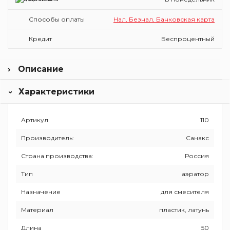
Способы оплаты
Нал, Безнал, Банковская карта
Кредит
Беспроцентный
Описание
«Санакс» более 20 лет поставляет на рынок СНГ и
Характеристики
России оборудование и аксессуары для санузлов от
зарубежных производителей. Это полочки и держатели,
карнизы для шторок, дозаторы, электросушилки для рук.
Артикул
110
Офис и складские помещения располагаются в
Краснодаре, поэтому компания оперативно исполняет
Производитель:
Санакс
гарантийные обязательства и быстро доставляет товары
по стране.
Страна производства:
Россия
Тип
аэратор
Назначение
для смесителя
Материал
пластик, латунь
Длина
50