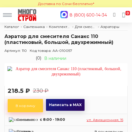
Доставка по Сочи бесплатно*
0
8 (800) 600-14-34
Каталог
Сантехника
Комплектующие
Для смесителей
Аэраторы
Аэратор для смесителя Санакс 110
(пластиковый, большой, двухрежимный)
Артикул: 110
Код товара: АА-010057
(0)
В наличии
218.5 ₽
230 ₽
Написать в MAX
В корзину
Самовывоз
c 8:00 - 19:00
ул. Авиационная, 15
Доставка
В понедельник