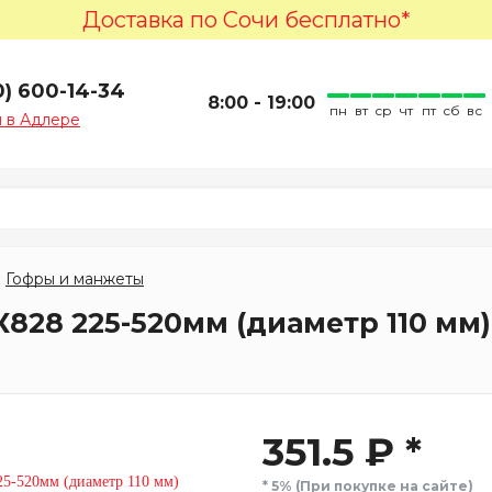
Доставка по Сочи бесплатно*
0) 600-14-34
8:00 - 19:00
пн
вт
ср
чт
пт
сб
вс
 в Адлере
Гофры и манжеты
К828 225-520мм (диаметр 110 мм)
351.5 ₽ *
* 5% (При покупке на сайте)