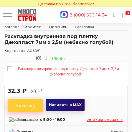
Доставка по Сочи бесплатно*
0
8 (800) 600-14-34
Каталог
Строительные материалы
Профиль и комплектующие
Раскладка под плитку
Раскладка внутренняя под плитку
Декопласт 7мм х 2,5м (небесно голубой)
Код товара: А06061
(0)
В наличии
32.3 ₽
34 ₽
Написать в MAX
В корзину
Самовывоз
c 8:00 - 19:00
ул. Авиационная, 15
Доставка
Завтра