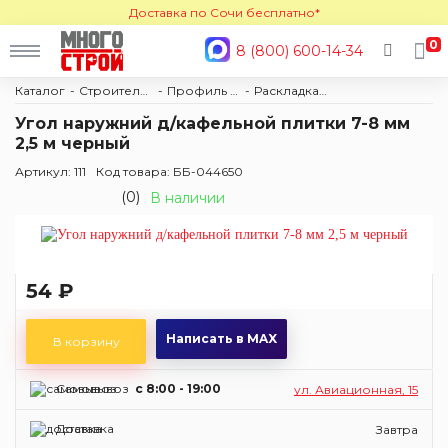
Доставка по Сочи бесплатно*
0
8 (800) 600-14-34
Каталог
Строительные материалы
Профиль и комплектующие
Раскладка под плитку
Угол наружний д/кафельной плитки 7-8 мм
2,5 м черный
Артикул: 111
Код товара: ББ-044650
(0)
В наличии
54 ₽
Написать в MAX
В корзину
Самовывоз
c 8:00 - 19:00
ул. Авиационная, 15
Доставка
Завтра