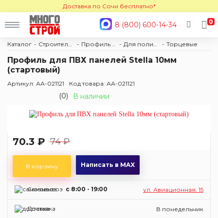
Доставка по Сочи бесплатно*
0
8 (800) 600-14-34
Каталог
Строительные материалы
Профиль и комплектующие
Для поликарбоната
Торцевые
Профиль для ПВХ панелей Stella 10мм
(стартовый)
Артикул: АА-021121
Код товара: АА-021121
(0)
В наличии
70.3 ₽
74 ₽
Написать в MAX
В корзину
Самовывоз
c 8:00 - 19:00
ул. Авиационная, 15
Доставка
В понедельник