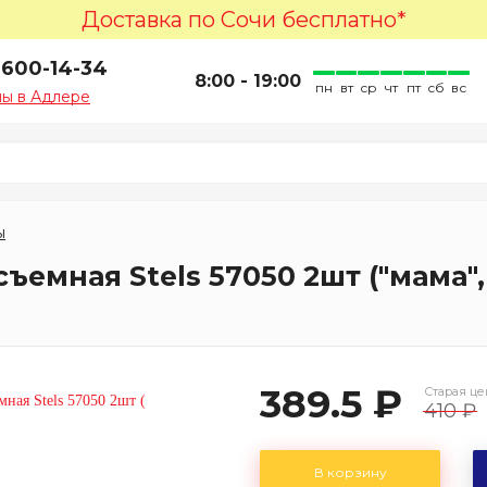
Доставка по Сочи бесплатно*
 600-14-34
8:00 - 19:00
пн
вт
ср
чт
пт
сб
вс
ы в Адлере
ы
емная Stels 57050 2шт ("мама",
389.5 ₽
Старая це
410 ₽
В корзину