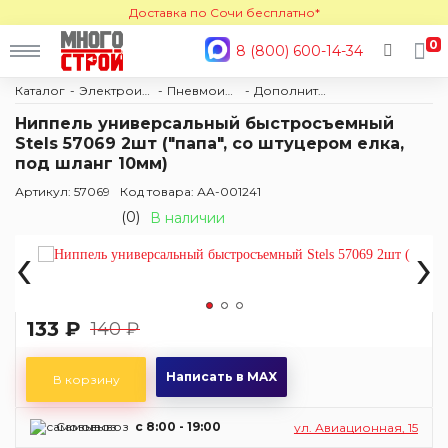
Доставка по Сочи бесплатно*
0
8 (800) 600-14-34
Каталог
Электроинструмент
Пневмоинструмент
Дополнительные принадлежности
Ниппель универсальный быстросъемный
Stels 57069 2шт ("папа", со штуцером елка,
под шланг 10мм)
Артикул: 57069
Код товара: АА-001241
(0)
В наличии
‹
›
133 ₽
140 ₽
Написать в MAX
В корзину
Самовывоз
c 8:00 - 19:00
ул. Авиационная, 15