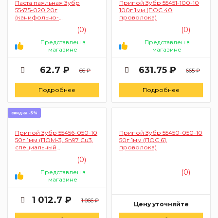
Паста паяльная Зубр
Припой Зубр 55451-100-10
55475-020 20г
100г 1мм (ПОС 40,
(канифольно-
проволока)
вазелиновая, пластиковая
(0)
(0)
банка)
Представлен в
Представлен в
магазине
магазине
62.7 ₽
631.75 ₽
66 ₽
665 ₽
Подробнее
Подробнее
скидка -5%
Припой Зубр 55456-050-10
Припой Зубр 55450-050-10
50г 1мм (ПОМ-3, Sn97 Cu3,
50г 1мм (ПОС 61,
специальный
проволока)
безсвинцовый,
(0)
проволока)
(0)
Представлен в
магазине
1 012.7 ₽
1 066 ₽
Цену уточняйте