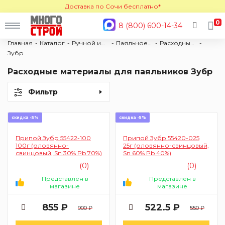
Доставка по Сочи бесплатно*
0
8 (800) 600-14-34
Главная
Каталог
Ручной инструмент
Паяльное оборудование
Расходные материалы для паяльников
Зубр
Расходные материалы для паяльников Зубр
Фильтр
скидка -5%
скидка -5%
Припой Зубр 55422-100
Припой Зубр 55420-025
100г (оловянно-
25г (оловянно-свинцовый,
свинцовый, Sn 30% Pb 70%)
Sn 60% Pb 40%)
(0)
(0)
Представлен в
Представлен в
магазине
магазине
855 ₽
522.5 ₽
900 ₽
550 ₽