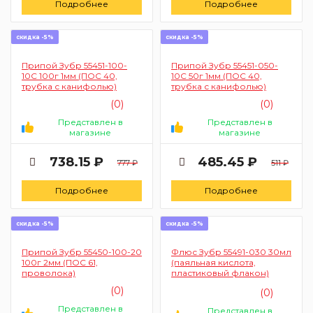
Подробнее
Подробнее
скидка -5%
скидка -5%
Припой Зубр 55451-100-
Припой Зубр 55451-050-
10С 100г 1мм (ПОС 40,
10С 50г 1мм (ПОС 40,
трубка с канифолью)
трубка с канифолью)
(0)
(0)
Представлен в
Представлен в
магазине
магазине
738.15 ₽
485.45 ₽
777 ₽
511 ₽
Подробнее
Подробнее
скидка -5%
скидка -5%
Припой Зубр 55450-100-20
Флюс Зубр 55491-030 30мл
100г 2мм (ПОС 61,
(паяльная кислота,
проволока)
пластиковый флакон)
(0)
(0)
Представлен в
Представлен в