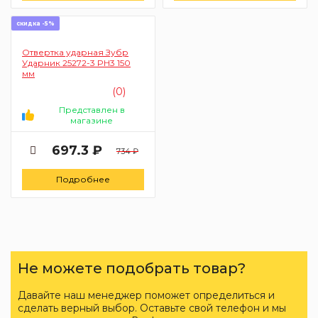
скидка -5%
Отвертка ударная Зубр
Ударник 25272-3 PH3 150
мм
(0)
Представлен в
магазине
697.3 ₽
734 ₽
Подробнее
Не можете подобрать товар?
Давайте наш менеджер поможет определиться и
сделать верный выбор. Оставьте свой телефон и мы