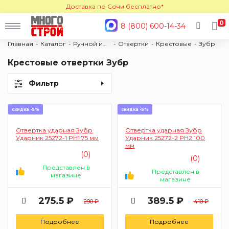
Доставка по Сочи бесплатно*
0
8 (800) 600-14-34
Главная
Каталог
Ручной инструмент
Отвертки
Крестовые
Зубр
Крестовые отвертки Зубр
Фильтр
скидка -5%
скидка -5%
Отвертка ударная Зубр
Отвертка ударная Зубр
Ударник 25272-1 PH1 75 мм
Ударник 25272-2 PH2 100
мм
(0)
(0)
Представлен в
Представлен в
магазине
магазине
275.5 ₽
389.5 ₽
290 ₽
410 ₽
Подробнее
Подробнее