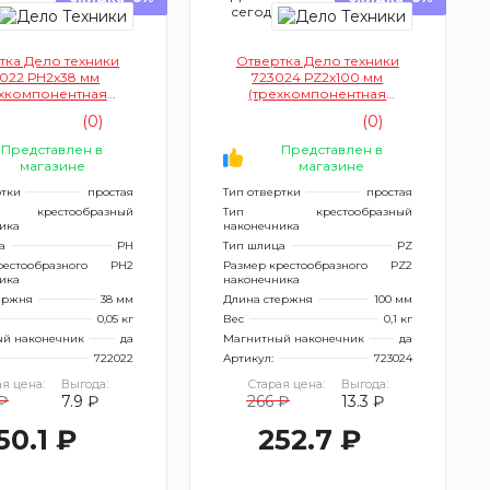
ня
сегодня
тка Дело техники
Отвертка Дело техники
022 РН2х38 мм
723024 РZ2х100 мм
ехкомпонентная
(трехкомпонентная
рукоятка)
рукоятка)
(0)
(0)
Представлен в
Представлен в
магазине
магазине
ртки
простая
Тип отвертки
простая
крестообразный
Тип
крестообразный
ика
наконечника
а
PH
Тип шлица
PZ
рестообразного
PH2
Размер крестообразного
PZ2
ика
наконечника
ержня
38 мм
Длина стержня
100 мм
0,05 кг
Вес
0,1 кг
й наконечник
да
Магнитный наконечник
да
722022
Артикул:
723024
я цена:
Выгода:
Старая цена:
Выгода:
₽
7.9 ₽
266 ₽
13.3 ₽
50.1 ₽
252.7 ₽