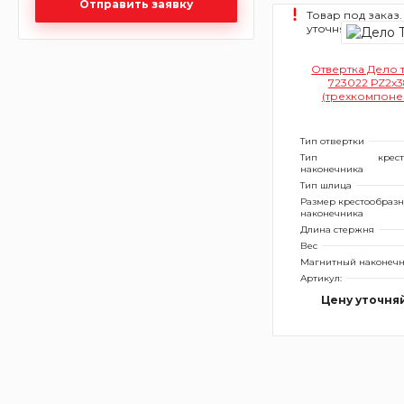
Отправить заявку
Товар под заказ.
уточняйте.
Отвертка Дело 
723022 РZ2х3
(трехкомпоне
рукоятка
Тип отвертки
Тип
крес
наконечника
Тип шлица
Размер крестообразн
наконечника
Длина стержня
Вес
Магнитный наконеч
Артикул:
Цену уточня