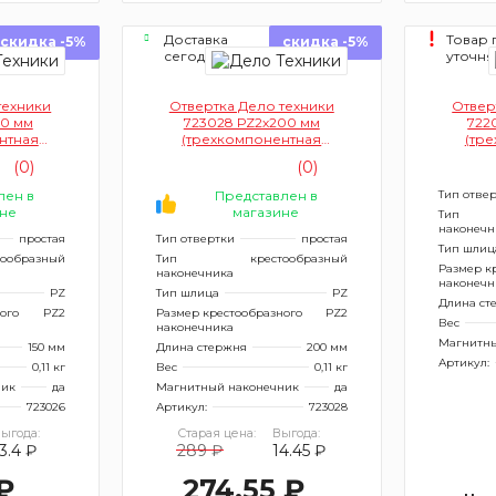
Доставка
Товар 
скидка -5%
скидка -5%
сегодня
уточня
техники
Отвертка Дело техники
Отвер
50 мм
723028 РZ2х200 мм
722
нтная
(трехкомпонентная
(тр
)
рукоятка)
(0)
(0)
лен в
Представлен в
Тип отве
не
магазине
Тип
наконечн
простая
Тип отвертки
простая
Тип шлиц
тообразный
Тип
крестообразный
Размер к
наконечника
наконечн
PZ
Тип шлица
PZ
Длина ст
ого
PZ2
Размер крестообразного
PZ2
Вес
наконечника
Магнитны
150 мм
Длина стержня
200 мм
Артикул:
0,11 кг
Вес
0,11 кг
ник
да
Магнитный наконечник
да
723026
Артикул:
723028
ыгода:
Старая цена:
Выгода:
3.4 ₽
289 ₽
14.45 ₽
₽
274.55 ₽