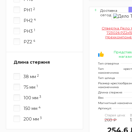
2
PH1
Доставка
сегодня
4
PH2
Отвертка Дело 
1
PH3
723026 РZ2х1
(трехкомпоне
4
PZ2
рукоятка
Представ
магази
Длина стержня
Тип отвертки
Тип
крес
наконечника
2
38 мм
Тип шлица
Размер крестообразн
1
75 мм
наконечника
Длина стержня
3
100 мм
Вес
Магнитный наконеч
4
150 мм
Артикул:
Старая цена:
В
3
200 мм
268 ₽
1
254.6 