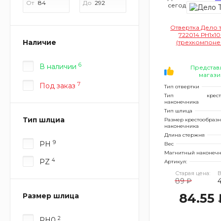
От
До
сегодня
Отвертка Дело 
722014 РН1х1
Наличие
(трехкомпоне
рукоятка
6
В наличии
Представ
магази
7
Под заказ
Тип отвертки
Тип
крес
наконечника
Тип шлица
Тип шлциа
Размер крестообразн
наконечника
Длина стержня
9
PH
Вес
Магнитный наконеч
4
PZ
Артикул:
Старая цена:
В
89 ₽
84.55 
Размер шлица
2
PH0