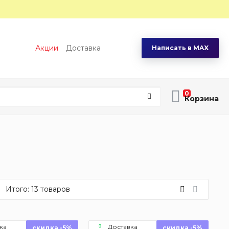
Акции
Доставка
Написать в MAX
0
Итого:
13
товаров
ка
Доставка
скидка -5%
скидка -5%