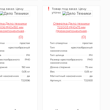
под заказ. Цену
Товар под заказ. Цену
йте.
уточняйте.
тка Дело техники
Отвертка Дело техники
006 РН0х150 мм
722003 РН0х75 мм
ехкомпонентная
(трехкомпонентная
рукоятка)
рукоятка)
(0)
(0)
ртки
простая
Тип отвертки
простая
крестообразный
Тип
крестообразный
ика
наконечника
а
PH
Тип шлица
PH
рестообразного
PH0
Размер крестообразного
PH0
ика
наконечника
ержня
150 мм
Длина стержня
75 мм
0,05 кг
Вес
0,05 кг
й наконечник
да
Магнитный наконечник
да
722006
Артикул:
722003