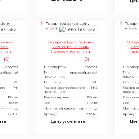
Цен
 Цену
Товар под заказ. Цену
Товар 
уточняйте.
уточня
техники
Отвертка Дело техники
Отвер
50 мм
722026 РН2х150 мм
722
нтная
(трехкомпонентная
(тр
)
рукоятка)
(0)
(0)
простая
Тип отвертки
простая
Тип отве
тообразный
Тип
крестообразный
Тип
наконечника
наконечн
PH
Тип шлица
PH
Тип шлиц
ого
PH1
Размер крестообразного
PH2
Размер к
наконечника
наконечн
150 мм
Длина стержня
150 мм
Длина ст
0,08 кг
Вес
0,12 кг
Вес
ник
да
Магнитный наконечник
да
Магнитны
722016
Артикул:
722026
Артикул:
йте
Цену уточняйте
Цен