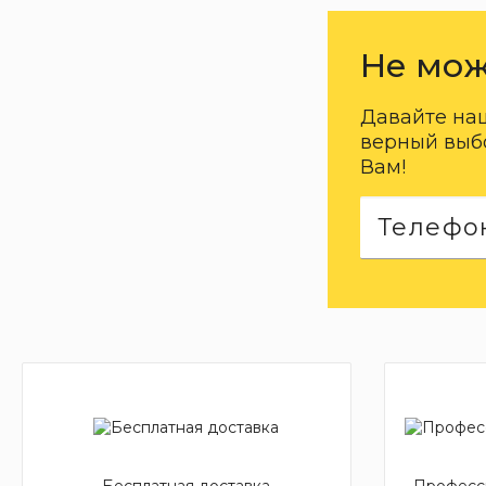
Не мож
Давайте на
верный выбо
Вам!
Бесплатная доставка
Професси