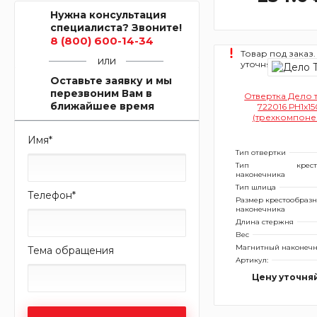
Нужна консультация
специалиста? Звоните!
8 (800) 600-14-34
Товар под заказ.
или
уточняйте.
Оставьте заявку и мы
перезвоним Вам в
Отвертка Дело 
ближайшее время
722016 РН1х1
(трехкомпоне
рукоятка
Имя
*
Тип отвертки
Тип
крес
наконечника
Тип шлица
Телефон
*
Размер крестообразн
наконечника
Длина стержня
Вес
Магнитный наконеч
Тема обращения
Артикул:
Цену уточня