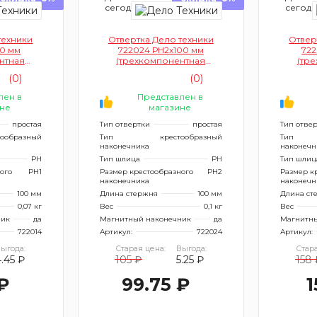
сегодня
сегод
техники
Отвертка Дело техники
Отвер
00 мм
722024 РН2х100 мм
722
нтная
(трехкомпонентная
(тр
)
рукоятка)
(0)
(0)
лен в
Представлен в
не
магазине
простая
Тип отвертки
простая
Тип отве
тообразный
Тип
крестообразный
Тип
наконечника
наконечн
PH
Тип шлица
PH
Тип шлиц
ого
PH1
Размер крестообразного
PH2
Размер к
наконечника
наконечн
100 мм
Длина стержня
100 мм
Длина ст
0,07 кг
Вес
0,1 кг
Вес
ник
да
Магнитный наконечник
да
Магнитны
722014
Артикул:
722024
Артикул:
ыгода:
Старая цена:
Выгода:
Стара
4.45 ₽
105 ₽
5.25 ₽
158 
₽
99.75 ₽
1