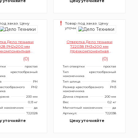
у уточняйте
Цену уточняйте
под заказ. Цену
Товар под заказ. Цену
йте.
уточняйте.
тка Дело техники
Отвертка Дело техники
028 РН2х200 мм
722038 РН3х200 мм
ехкомпонентная
(трехкомпонентная
рукоятка)
рукоятка)
(0)
(0)
ртки
простая
Тип отвертки
простая
крестообразный
Тип
крестообразный
ика
наконечника
а
PH
Тип шлица
PH
рестообразного
PH2
Размер крестообразного
PH3
ика
наконечника
ержня
200 мм
Длина стержня
200 мм
0,13 кг
Вес
0,2 кг
й наконечник
да
Магнитный наконечник
да
722028
Артикул:
722038
у уточняйте
Цену уточняйте