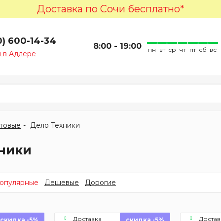
Доставка по Сочи бесплатно*
0) 600-14-34
8:00 - 19:00
пн
вт
ср
чт
пт
сб
вс
 в Адлере
товые
Дело Техники
хники
опулярные
Дешевые
Дорогие
Доставка
Достав
скидка -5%
скидка -5%