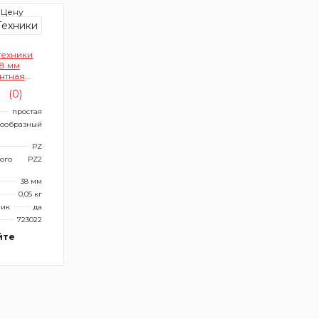
 Цену
техники
8 мм
нтная
)
(0)
простая
тообразный
PZ
ого
PZ2
38 мм
0,05 кг
ник
да
723022
йте