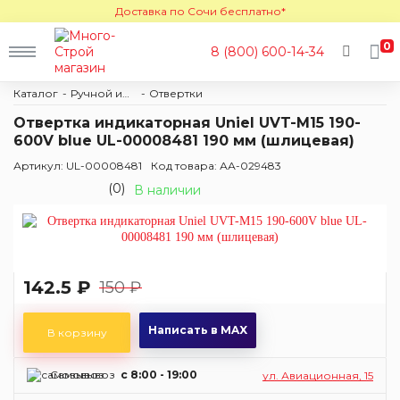
Доставка по Сочи бесплатно*
0
8 (800) 600-14-34
Каталог
Ручной инструмент
Отвертки
Отвертка индикаторная Uniel UVT-M15 190-
600V blue UL-00008481 190 мм (шлицевая)
Артикул: UL-00008481
Код товара: АА-029483
(0)
В наличии
142.5 ₽
150 ₽
Написать в MAX
В корзину
Самовывоз
c 8:00 - 19:00
ул. Авиационная, 15