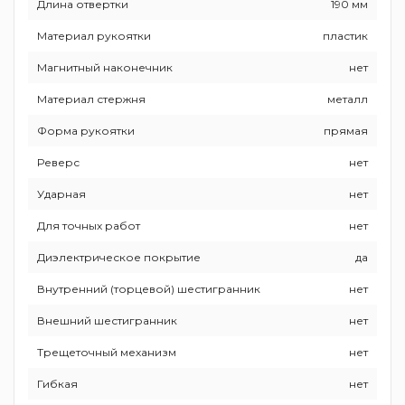
Длина отвертки
190 мм
Материал рукоятки
пластик
Магнитный наконечник
нет
Материал стержня
металл
Форма рукоятки
прямая
Реверс
нет
Ударная
нет
Для точных работ
нет
Диэлектрическое покрытие
да
Внутренний (торцевой) шестигранник
нет
Внешний шестигранник
нет
Трещеточный механизм
нет
Гибкая
нет