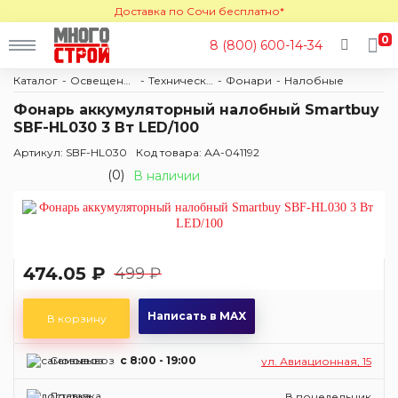
Доставка по Сочи бесплатно*
0
8 (800) 600-14-34
Каталог
Освещение
Техническое освещение
Фонари
Налобные
Фонарь аккумуляторный налобный Smartbuy
SBF-HL030 3 Вт LED/100
Артикул: SBF-HL030
Код товара: АА-041192
(0)
В наличии
474.05 ₽
499 ₽
Написать в MAX
В корзину
Самовывоз
c 8:00 - 19:00
ул. Авиационная, 15
Доставка
В понедельник