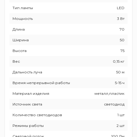
Тип лампы
LED
Мощность
3 Вт
Длина
70
Ширина
50
Высота
75
Вес
0,15 кг
Дальность луча
50 м
Время непрерывной работы
5-15 ч
Материал изделия
металл,пластик
Источник света
светодиод
Количество светодиодов
1 шт
Режимы работы
2 шт
Световой поток
100 Лм