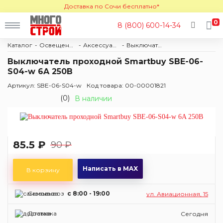
Доставка по Сочи бесплатно*
0
8 (800) 600-14-34
Каталог
Освещение
Аксессуары и комплектующие
Выключатели
Выключатель проходной Smartbuy SBE-06-
S04-w 6A 250B
Артикул: SBE-06-S04-w
Код товара: 00-00001821
(0)
В наличии
85.5 ₽
90 ₽
Написать в MAX
В корзину
Самовывоз
c 8:00 - 19:00
ул. Авиационная, 15
Доставка
Сегодня