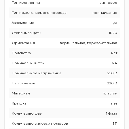
Тип крепления
винтовое
Tип подключаемого провода
припаивание
Заземление
да
Степень защиты
IP20
Ориентация
вертикальная, горизонтальная
Подсветка
нет
Номинальный ток
6 А
Номинальное напряжение
250 В
Напряжение
220 В
Материал
пластик
Крышка
нет
Количество фаз
1 фаза
Количество силовых полюсов
1 Р