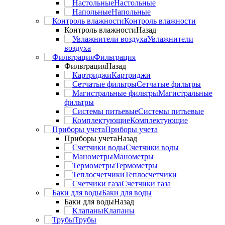
Настольные
Напольные
Контроль влажности
Контроль влажности
Назад
Увлажнители
воздуха
Фильтрация
Фильтрация
Назад
Картриджи
Сетчатые фильтры
Магистральные
фильтры
Системы питьевые
Комплектующие
Приборы учета
Приборы учета
Назад
Счетчики воды
Манометры
Термометры
Теплосчетчики
Счетчики газа
Баки для воды
Баки для воды
Назад
Клапаны
Трубы