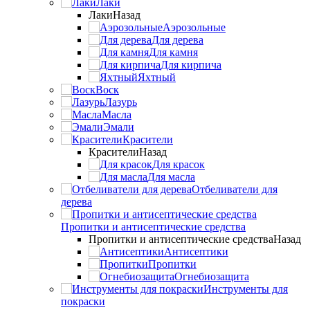
Лаки
Лаки
Назад
Аэрозольные
Для дерева
Для камня
Для кирпича
Яхтный
Воск
Лазурь
Масла
Эмали
Красители
Красители
Назад
Для красок
Для масла
Отбеливатели для
дерева
Пропитки и антисептические средства
Пропитки и антисептические средства
Назад
Антисептики
Пропитки
Огнебиозащита
Инструменты для
покраски