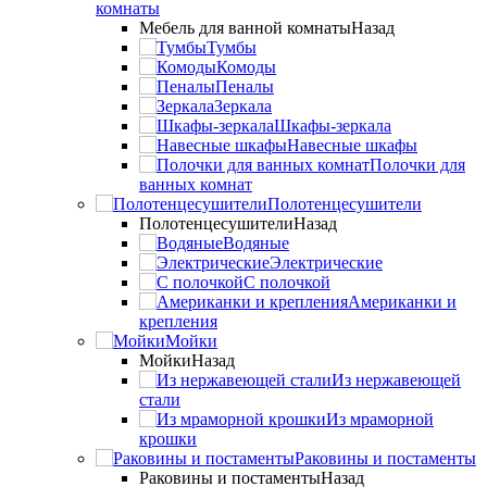
комнаты
Мебель для ванной комнаты
Назад
Тумбы
Комоды
Пеналы
Зеркала
Шкафы-зеркала
Навесные шкафы
Полочки для
ванных комнат
Полотенцесушители
Полотенцесушители
Назад
Водяные
Электрические
С полочкой
Американки и
крепления
Мойки
Мойки
Назад
Из нержавеющей
стали
Из мраморной
крошки
Раковины и постаменты
Раковины и постаменты
Назад