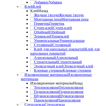
Добавки
Клей
Клей
Назад
Жидкие гвозди
Монтажная пена
Герметик
Супер-клей
Обойный
Термоклей
Универсальные
Столярный
Клей для
напольных покрытий
Аэрозольный
Строительный
Эпоксидный клей
Клеевые стержни
Изоляционные
материалы
Изоляционные материалы
Назад
Теплоизоляция
Гидроизоляция
Шумоизоляция
Пароизоляция
Спецодежда