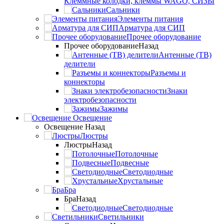
Клеммные колодки, клеммы WAGO, СИЗЫ
Сальники
Элементы питания
Арматура для СИП
Прочее оборудование
Прочее оборудование
Назад
Антенные (ТВ)
делители
Разъемы и
коннекторы
Знаки
электробезопасности
Зажимы
Освещение
Освещение
Назад
Люстры
Люстры
Назад
Потолочные
Подвесные
Светодиодные
Хрустальные
Бра
Бра
Назад
Светодиодные
Светильники