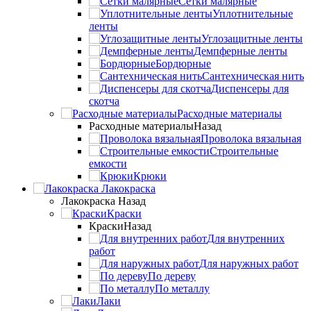
Сетки малярные
Уплотнительные
ленты
Углозащитные ленты
Демпферные ленты
Бордюрные
Сантехническая нить
Диспенсеры для
скотча
Расходные материалы
Расходные материалы
Назад
Проволока вязальная
Строительные
емкости
Крюки
Лакокраска
Лакокраска
Назад
Краски
Краски
Назад
Для внутренних
работ
Для наружных работ
По дереву
По металлу
Лаки