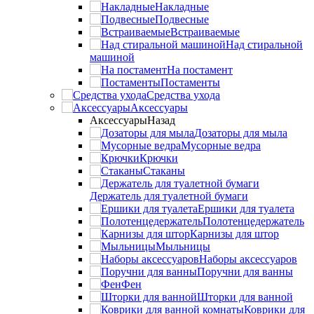
Накладные
Подвесные
Встраиваемые
Над стиральной
машиной
На постамент
Постаменты
Средства ухода
Аксессуары
Аксессуары
Назад
Дозаторы для мыла
Мусорные ведра
Крючки
Стаканы
Держатель для туалетной бумаги
Ершики для туалета
Полотенцедержатель
Карнизы для штор
Мыльницы
Наборы аксессуаров
Поручни для ванны
Фен
Шторки для ванной
Коврики для