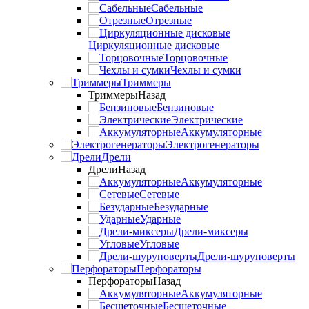
Сабельные
Отрезные
Циркуляционные дисковые
Торцовочные
Чехлы и сумки
Триммеры
Триммеры
Назад
Бензиновые
Электрические
Аккумуляторные
Электрогенераторы
Дрели
Дрели
Назад
Аккумуляторные
Сетевые
Безударные
Ударные
Дрели-миксеры
Угловые
Дрели-шуруповерты
Перфораторы
Перфораторы
Назад
Аккумуляторные
Бесщеточные