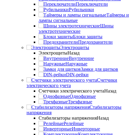
Переключатели
Рубильники
Таймеры и
лампы сигнальные
Шины
электротехнические
Блоки защиты
Предохранители
Электрощиты
Электрощиты
Назад
Внутренние
Наружные
Замки для щитков
DIN-рейки
Счетчики
электрического учета
Счетчики электрического учета
Назад
Однофазные
Трехфазные
Стабилизаторы
напряжения
Стабилизаторы напряжения
Назад
Релейные
Инверторные
Комплектующие