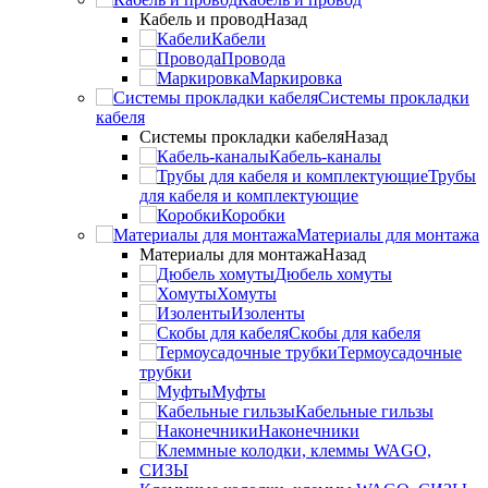
Кабель и провод
Назад
Кабели
Провода
Маркировка
Системы прокладки
кабеля
Системы прокладки кабеля
Назад
Кабель-каналы
Трубы
для кабеля и комплектующие
Коробки
Материалы для монтажа
Материалы для монтажа
Назад
Дюбель хомуты
Хомуты
Изоленты
Скобы для кабеля
Термоусадочные
трубки
Муфты
Кабельные гильзы
Наконечники