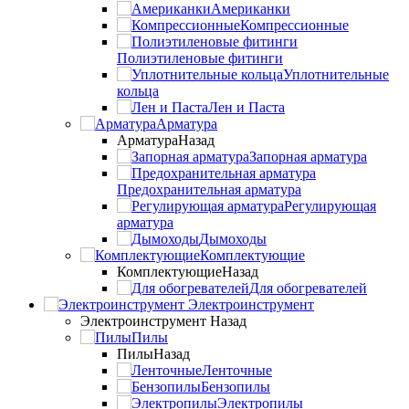
Американки
Компрессионные
Полиэтиленовые фитинги
Уплотнительные
кольца
Лен и Паста
Арматура
Арматура
Назад
Запорная арматура
Предохранительная арматура
Регулирующая
арматура
Дымоходы
Комплектующие
Комплектующие
Назад
Для обогревателей
Электроинструмент
Электроинструмент
Назад
Пилы
Пилы
Назад
Ленточные
Бензопилы
Электропилы