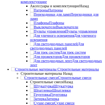
комплектующие
Аксессуары и комплектующие
Назад
Патроны
Переходники для
ламп
Плафоны
Выключатели
Пульты управления
Для уличного
освещения
Для
светодиодных панелей
Для трек систем
Для прожекторов
Для светодиодных
лент
Строительные материалы
Строительные материалы
Назад
Строительные смеси
Строительные смеси
Назад
Штукатурка
Шпатлевки
Грунтовка
Затирка
Сухие смеси