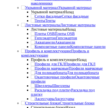
наколенники
Укрывной материал
Укрывной материал
Назад
Сетки фасадные
Тенты
Листовые материалы
Листовые материалы
Назад
Плиты OSB
Гипсокартон
Аквапанели
Композитные панели
Профиль и
комплектующие
Профиль и комплектующие
Назад
Профили для ГКЛ
Профили маячковые
Для поликарбоната
Окантовочные
профили
Швеллеры
Раскладка под
плитку
Аксессуары
Строительные блоки
Строительные блоки
Назад