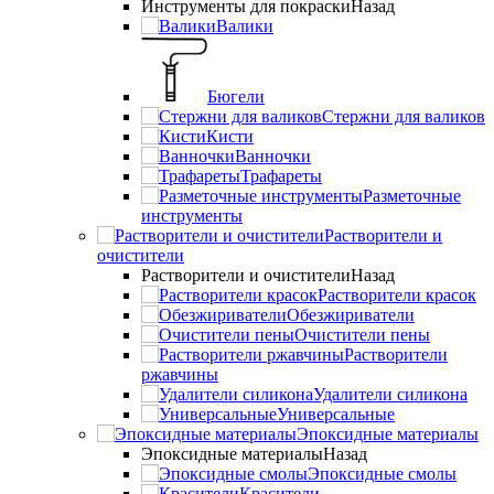
Инструменты для покраски
Назад
Валики
Бюгели
Стержни для валиков
Кисти
Ванночки
Трафареты
Разметочные
инструменты
Растворители и
очистители
Растворители и очистители
Назад
Растворители красок
Обезжириватели
Очистители пены
Растворители
ржавчины
Удалители силикона
Универсальные
Эпоксидные материалы
Эпоксидные материалы
Назад
Эпоксидные смолы
Красители