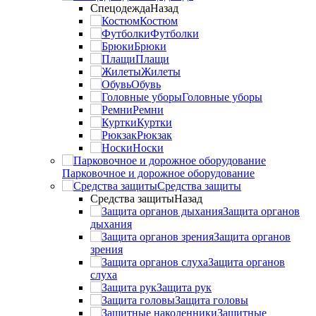
Спецодежда
Назад
Костюм
Футболки
Брюки
Плащи
Жилеты
Обувь
Головные уборы
Ремни
Куртки
Рюкзак
Носки
Парковочное и дорожное оборудование
Средства защиты
Средства защиты
Назад
Защита органов
дыхания
Защита органов
зрения
Защита органов
слуха
Защита рук
Защита головы
Защитные