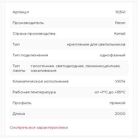
Артикул
10341
Производитель:
Feron
Страна производства:
Китай
Тип
крепление для светильников
Тип подключения
однофазный
Тип
галогенная, светодиодная, люминисцентная,
лампы
накаливания
Климатическое исполнение
УХЛ4
Рабочая температура
от +1°C до +35°C
Профиль
прямой
Длина
2000
Смотреть все характеристики