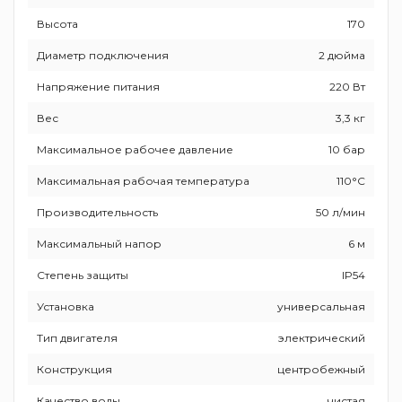
Высота
170
Диаметр подключения
2 дюйма
Напряжение питания
220 Вт
Вес
3,3 кг
Максимальное рабочее давление
10 бар
Максимальная рабочая температура
110°С
Производительность
50 л/мин
Максимальный напор
6 м
Степень защиты
IP54
Установка
универсальная
Тип двигателя
электрический
Конструкция
центробежный
Качество воды
чистая