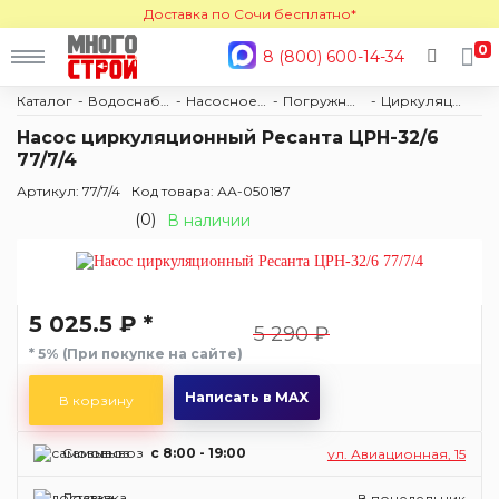
Доставка по Сочи бесплатно*
0
8 (800) 600-14-34
Каталог
Водоснабжение и отопление
Насосное оборудование
Погружные
Циркуляционные
Насос циркуляционный Ресанта ЦРН-32/6
77/7/4
Артикул: 77/7/4
Код товара: АА-050187
(0)
В наличии
5 025.5 ₽ *
5 290 ₽
* 5% (При покупке на сайте)
Написать в MAX
В корзину
Самовывоз
c 8:00 - 19:00
ул. Авиационная, 15
Доставка
В понедельник