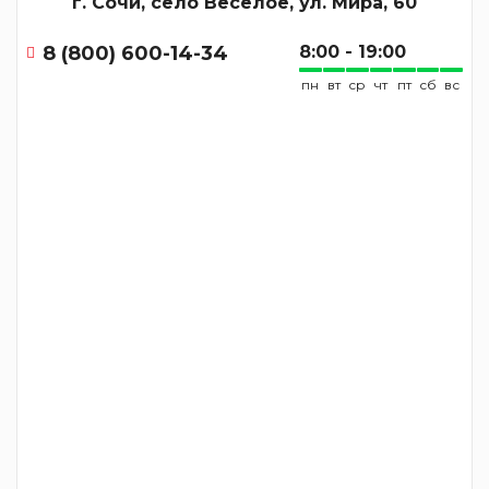
г. Сочи, село Весёлое, ул. Мира, 60
8 (800) 600-14-34
8:00 - 19:00
пн
вт
ср
чт
пт
сб
вс