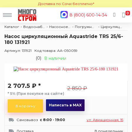
Доставка по Сочи бесплатно*
0
8 (800) 600-14-34
Каталог
Водоснабжение и отопление
Насосное оборудование
Погружные
Циркуляционные
Насос циркуляционный Aquastride TRS 25/6-
180 131921
Артикул: 131921
Код товара: АА-050059
(0)
В наличии
2 707.5 ₽ *
2 850 ₽
* 5% (При покупке на сайте)
Написать в MAX
В корзину
Самовывоз
c 8:00 - 19:00
ул. Авиационная, 15
Доставка
В понедельник