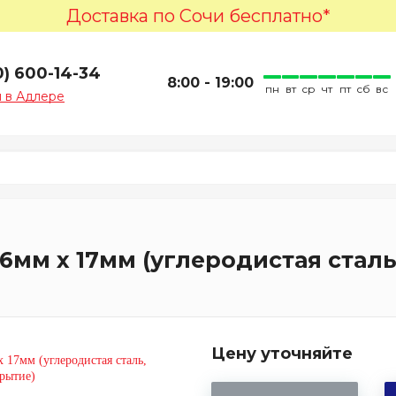
Доставка по Сочи бесплатно*
0) 600-14-34
8:00 - 19:00
пн
вт
ср
чт
пт
сб
вс
 в Адлере
16мм х 17мм (углеродистая ста
Цену уточняйте