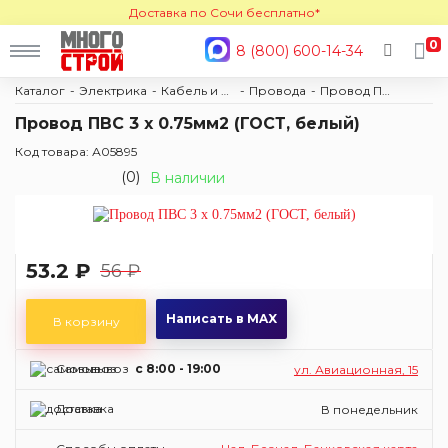
Доставка по Сочи бесплатно*
0
8 (800) 600-14-34
Каталог
Электрика
Кабель и провод
Провода
Провод ПВС
Провод ПВС 3 х 0.75мм2 (ГОСТ, белый)
Код товара: А05895
(0)
В наличии
53.2 ₽
56 ₽
Написать в MAX
В корзину
Самовывоз
c 8:00 - 19:00
ул. Авиационная, 15
Доставка
В понедельник