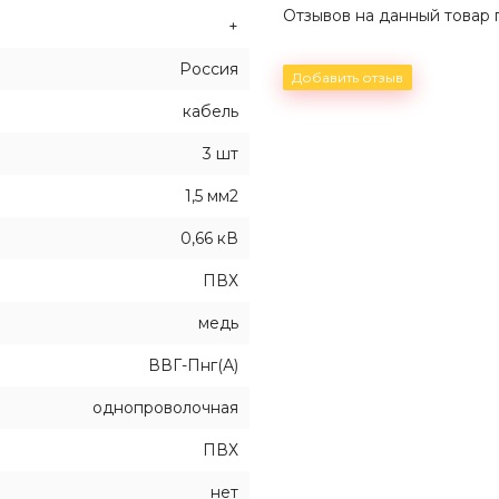
Отзывов на данный товар п
+
Россия
Добавить отзыв
кабель
3 шт
1,5 мм2
0,66 кВ
ПВХ
медь
ВВГ-Пнг(А)
однопроволочная
ПВХ
нет