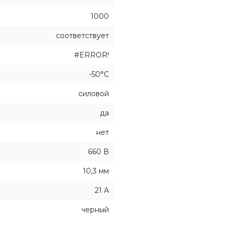
1000
соответствует
#ERROR!
-50°C
силовой
да
нет
660 В
10,3 мм
21 А
черный