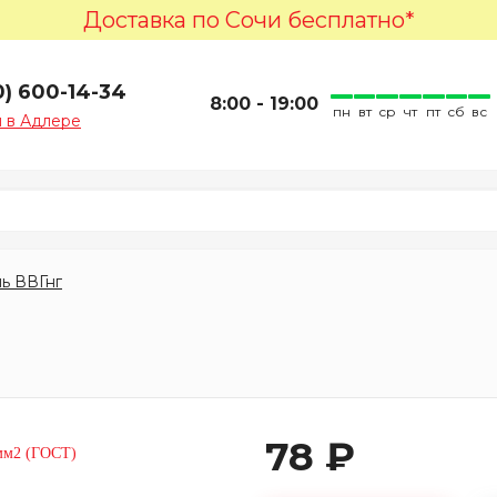
Доставка по Сочи бесплатно*
0) 600-14-34
8:00 - 19:00
пн
вт
ср
чт
пт
сб
вс
 в Адлере
ь ВВГнг
78 ₽