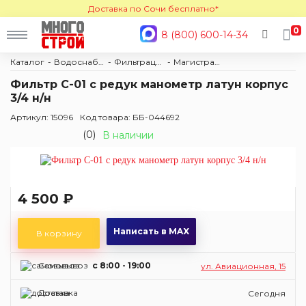
Доставка по Сочи бесплатно*
0
8 (800) 600-14-34
Каталог
Водоснабжение и отопление
Фильтрация
Магистральные фильтры
Фильтр С-01 с редук манометр латун корпус
3/4 н/н
Артикул: 15096
Код товара: ББ-044692
(0)
В наличии
4 500 ₽
Написать в MAX
В корзину
Самовывоз
c 8:00 - 19:00
ул. Авиационная, 15
Доставка
Сегодня