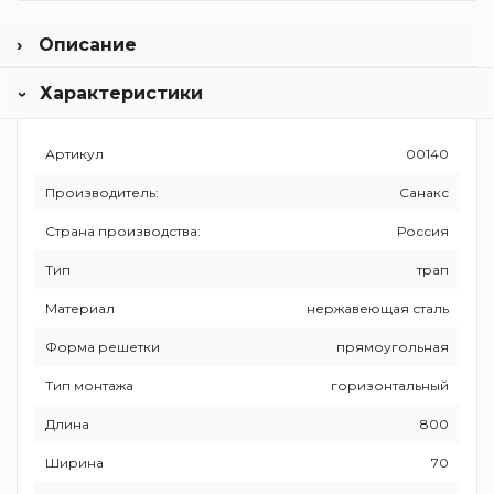
Описание
«Санакс» более 20 лет поставляет на рынок СНГ и
Характеристики
России оборудование и аксессуары для санузлов от
зарубежных производителей. Это полочки и держатели,
карнизы для шторок, дозаторы, электросушилки для рук.
Артикул
00140
Офис и складские помещения располагаются в
Краснодаре, поэтому компания оперативно исполняет
Производитель:
Санакс
гарантийные обязательства и быстро доставляет товары
по стране.
Страна производства:
Россия
Тип
трап
Материал
нержавеющая сталь
Форма решетки
прямоугольная
Тип монтажа
горизонтальный
Длина
800
Ширина
70