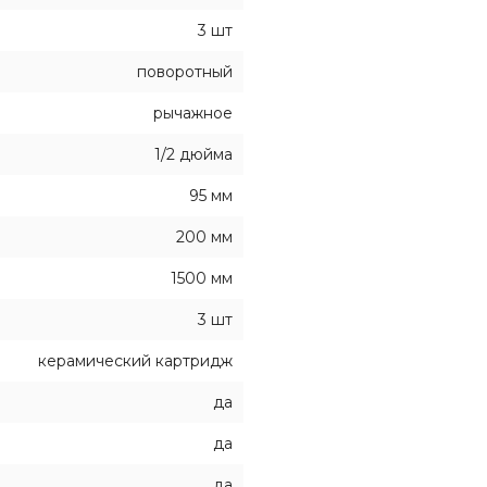
3 шт
поворотный
рычажное
1/2 дюйма
95 мм
200 мм
1500 мм
3 шт
керамический картридж
да
да
да