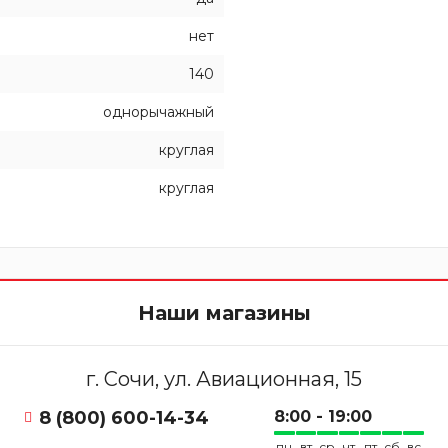
нет
140
однорычажный
круглая
круглая
Наши магазины
г. Сочи, ул. Авиационная, 15
8 (800) 600-14-34
8:00 - 19:00
пн
вт
ср
чт
пт
сб
вс