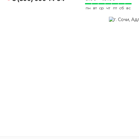
пн
вт
ср
чт
пт
сб
вс