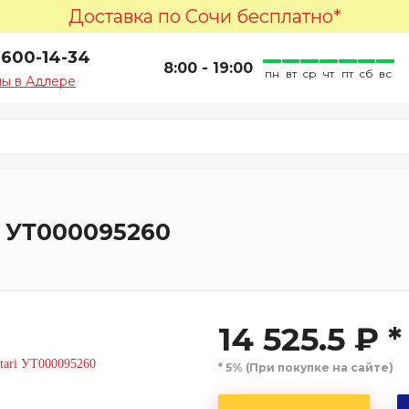
Доставка по Сочи бесплатно*
 600-14-34
8:00 - 19:00
пн
вт
ср
чт
пт
сб
вс
ы в Адлере
i УТ000095260
14 525.5 ₽ *
* 5% (При покупке на сайте)