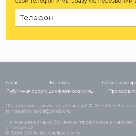
свой телефон и мы сразу же перезвоним 
О нас
Контакты
Обмен и возвра
Публичная оферта для физических лиц
Производит
"Многострой, строительный магазин" © 2017-2026. Все пр
mnogostroy-sochi@yandex.ru
На позиции, которые без значка "представлен в магазине"
у продавцов.
8 (800) 600-14-34, телефон офиса