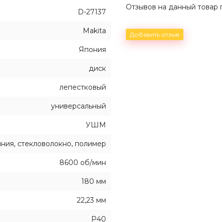
Отзывов на данный товар п
D-27137
Makita
Добавить отзыв
Япония
диск
лепестковый
универсальный
УШМ
ния, стекловолокно, полимер
8600 об/мин
180 мм
22,23 мм
P40