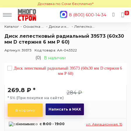
Доставка по Сочи бесплатно*
0
8 (800) 600-14-34
Каталог
Оснастка и расходные материалы
Диски и круги
Лепестковые
Диск лепестковый радиальный 39573 (60х30
мм D стержня 6 мм Р 60)
Артикул: 39573
Код товара: АА-043322
(0)
В наличии
269.8 ₽ *
284 ₽
* 5% (При покупке на сайте)
Написать в MAX
В корзину
Самовывоз
c 8:00 - 19:00
ул. Авиационная, 15