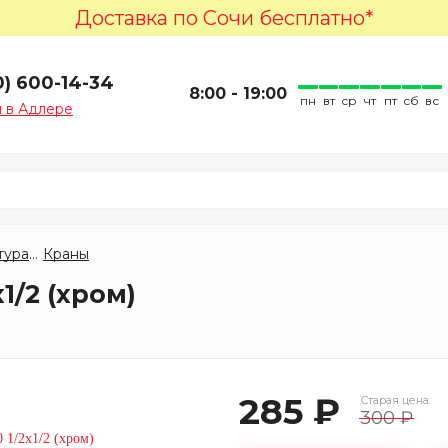
Доставка по Сочи бесплатно*
0) 600-14-34
8:00 - 19:00
пн
вт
ср
чт
пт
сб
вс
 в Адлере
Запорная арматура
Краны
1/2 (хром)
285 ₽
Старая цена:
300 ₽