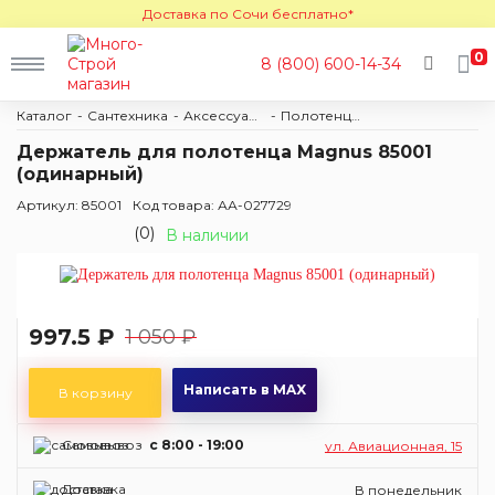
Доставка по Сочи бесплатно*
0
8 (800) 600-14-34
Каталог
Сантехника
Аксессуары
Полотенцедержатель
Держатель для полотенца Magnus 85001
(одинарный)
Артикул: 85001
Код товара: АА-027729
(0)
В наличии
997.5 ₽
1 050 ₽
Написать в MAX
В корзину
Самовывоз
c 8:00 - 19:00
ул. Авиационная, 15
Доставка
В понедельник