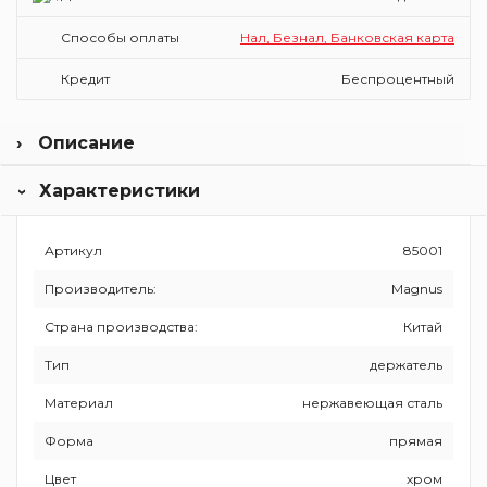
Способы оплаты
Нал, Безнал, Банковская карта
Кредит
Беспроцентный
Описание
Magnus – китайский производитель, который
Характеристики
представляет широкий ассортимент товаров по
оптимальной цене. Бренд изготавливает смесители для
ванной комнаты и кухни, мойки, стойки для душа,
аксессуары для санузла и комплектующие. Все изделия
Артикул
85001
проходят расширенный контроль, поэтому в продажу
Производитель:
Magnus
поступают только изделия надлежащего качества.
Страна производства:
Китай
Тип
держатель
Материал
нержавеющая сталь
Форма
прямая
Цвет
хром