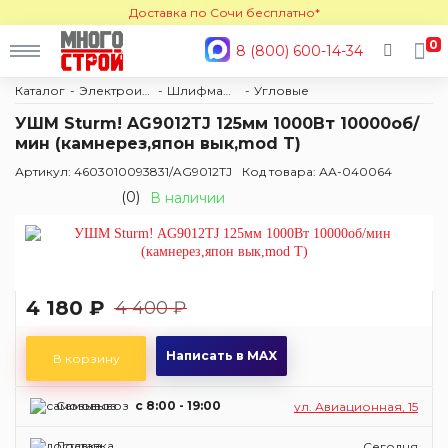
Доставка по Сочи бесплатно*
0
8 (800) 600-14-34
Каталог
Электроинструмент
Шлифмашины
Угловые
УШМ Sturm! AG9012ТJ 125мм 1000Вт 10000об/
мин (камнерез,япон вык,mod T)
Артикул: 4603010093831/AG9012TJ
Код товара: АА-040064
(0)
В наличии
4 180 ₽
4 400 ₽
Написать в MAX
В корзину
Самовывоз
c 8:00 - 19:00
ул. Авиационная, 15
Доставка
Сегодня