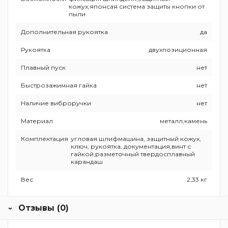
кожух,японсая система защиты кнопки от
пыли
Дополнительная рукоятка
да
Рукоятка
двухпозиционная
Плавный пуск
нет
Быстрозажимная гайка
нет
Наличие виброручки
нет
Материал
металл,камень
Комплектация
угловая шлифмашина, защитный кожух,
ключ, рукоятка, документация,винт с
гайкой,разметочный твердосплавный
карандаш
Вес
2,33 кг
Отзывы (0)